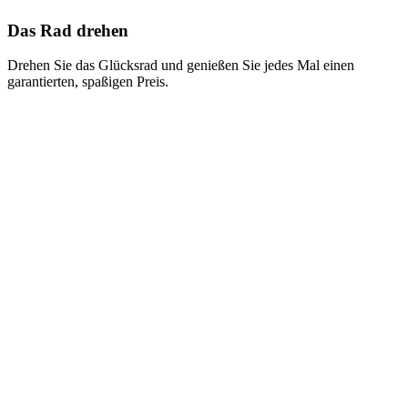
Das Rad drehen
Drehen Sie das Glücksrad und genießen Sie jedes Mal einen
garantierten, spaßigen Preis.