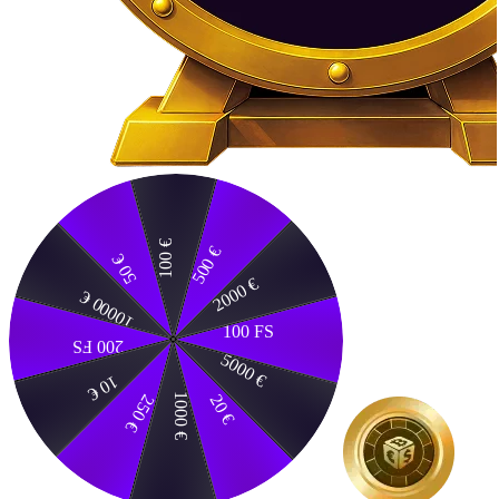
100 €
500 €
50 €
2000 €
10000 €
100 FS
200 FS
5000 €
10 €
20 €
1000 €
250 €