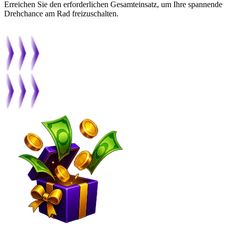
Erreichen Sie den erforderlichen Gesamteinsatz, um Ihre spannende
Drehchance am Rad freizuschalten.