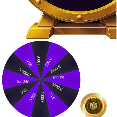
100 €
500 €
50 €
2000 €
10000 €
100 FS
200 FS
5000 €
10 €
20 €
1000 €
250 €