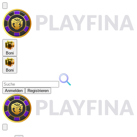
Boni
Boni
Anmelden
Registrieren