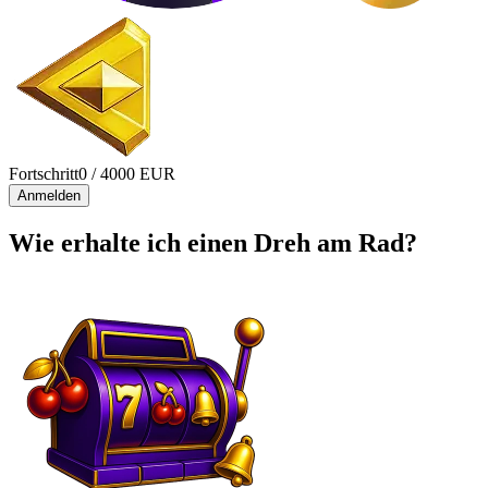
Fortschritt
0
/ 4000 EUR
Anmelden
Wie erhalte ich einen Dreh am Rad?