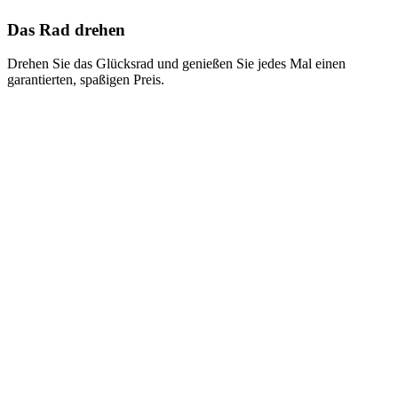
Das Rad drehen
Drehen Sie das Glücksrad und genießen Sie jedes Mal einen
garantierten, spaßigen Preis.