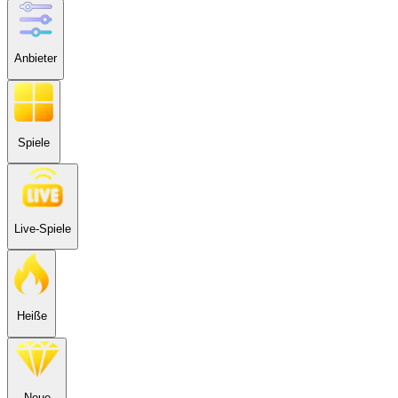
Anbieter
Spiele
Live-Spiele
Heiße
Neue