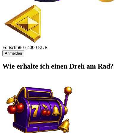
Fortschritt
0
/ 4000 EUR
Anmelden
Wie erhalte ich einen Dreh am Rad?