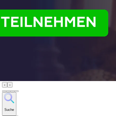
‹
›
Suche