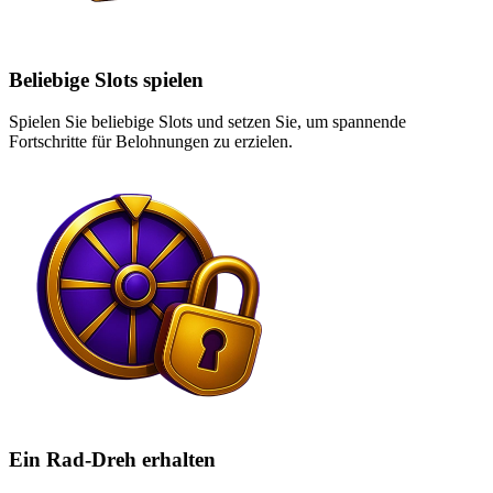
Beliebige Slots spielen
Spielen Sie beliebige Slots und setzen Sie, um spannende
Fortschritte für Belohnungen zu erzielen.
Ein Rad-Dreh erhalten