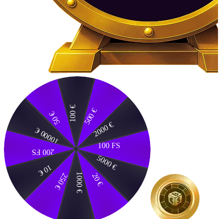
100 €
500 €
50 €
2000 €
10000 €
100 FS
200 FS
5000 €
10 €
20 €
1000 €
250 €